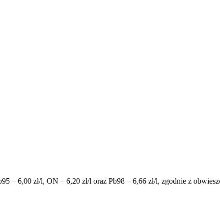
b95 –
6,00
zł/l, ON –
6,20
zł/l oraz Pb98 –
6,66
zł/l, zgodnie z obwies