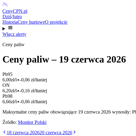
CenyCPN
.pl
Dziś
/
Jutro
Historia
Ceny hurtowe
O projekcie
Włącz alerty
Ceny paliw
Ceny paliw –
19 czerwca 2026
Pb95
6,00
zł/l
-0,06
zł/l
taniej
ON
6,20
zł/l
-0,16
zł/l
taniej
Pb98
6,66
zł/l
-0,06
zł/l
taniej
Maksymalne ceny paliw obowiązujące
19 czerwca 2026
wynosiły
:
P
Źródło:
Monitor Polski
18 czerwca 2026
20 czerwca 2026