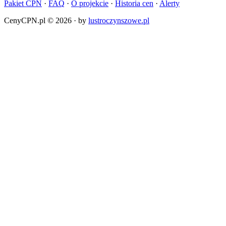
Pakiet CPN
·
FAQ
·
O projekcie
·
Historia cen
·
Alerty
CenyCPN.pl ©
2026
·
by
lustroczynszowe.pl