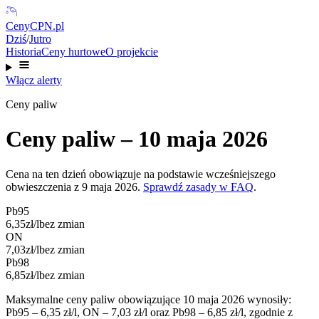
CenyCPN
.pl
Dziś
/
Jutro
Historia
Ceny hurtowe
O projekcie
Włącz alerty
Ceny paliw
Ceny paliw –
10 maja 2026
Cena na ten dzień obowiązuje na podstawie wcześniejszego
obwieszczenia z 9 maja 2026.
Sprawdź zasady w FAQ
.
Pb95
6,35
zł/l
bez zmian
ON
7,03
zł/l
bez zmian
Pb98
6,85
zł/l
bez zmian
Maksymalne ceny paliw obowiązujące
10 maja 2026
wynosiły
:
Pb95 –
6,35
zł/l, ON –
7,03
zł/l oraz Pb98 –
6,85
zł/l, zgodnie z