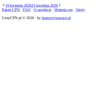
19 kwietnia 2026
21 kwietnia 2026
Pakiet CPN
·
FAQ
·
O projekcie
·
Historia cen
·
Alerty
CenyCPN.pl ©
2026
·
by
lustroczynszowe.pl