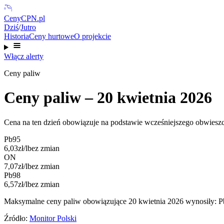
CenyCPN
.pl
Dziś
/
Jutro
Historia
Ceny hurtowe
O projekcie
Włącz alerty
Ceny paliw
Ceny paliw –
20 kwietnia 2026
Cena na ten dzień obowiązuje na podstawie wcześniejszego obwieszc
Pb95
6,03
zł/l
bez zmian
ON
7,07
zł/l
bez zmian
Pb98
6,57
zł/l
bez zmian
Maksymalne ceny paliw obowiązujące
20 kwietnia 2026
wynosiły
:
P
Źródło:
Monitor Polski