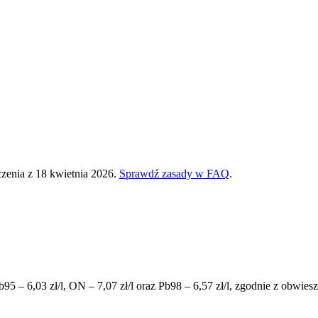
zenia z 18 kwietnia 2026.
Sprawdź zasady w FAQ
.
b95 –
6,03
zł/l, ON –
7,07
zł/l oraz Pb98 –
6,57
zł/l, zgodnie z obwie